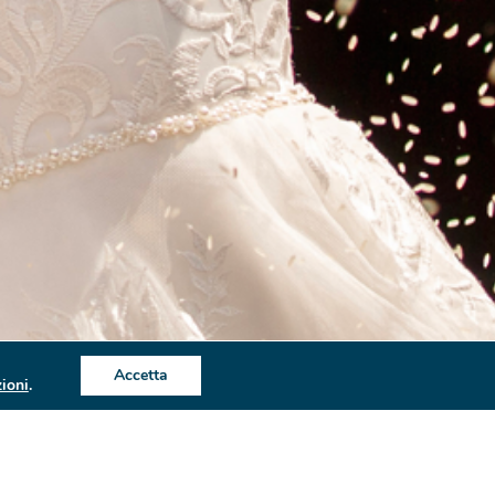
Accetta
ioni
.